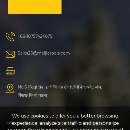
>
+86-18757424075
Sales20@meijiatools.com
No.6 Keqi रोड, इकोनॉमी एंड टेक्नोलॉजी डेवलपमेंट ज़ोन,
निंगहाई निंगबो चाइना
We use cookies to offer you a better browsing
experience, analyze site traffic and personalize
कॉपीराइट © 2022 Ningbo Meiqi टूल कं, लिमिटेड - प्लास्टिक वाटरप्रूफ प्रोटेक्टिव केस, प्लास्टिक फिशिंग केस - सभी अधिकार सुरक्षित